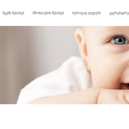
ᲩᲕᲔᲜᲡ ᲨᲔᲡᲐᲮᲔᲑ
ᲛᲨᲝᲑᲚᲔᲑᲘᲡ ᲨᲔᲡᲐᲮᲔᲑ
ᲡᲣᲠᲝᲒᲐᲢ ᲓᲔᲓᲔᲑᲡ
ᲙᲕᲔᲠᲪᲮᲣᲯᲠ